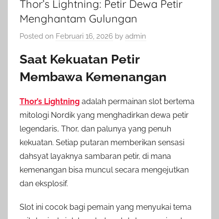
Thor’s Lightning: Petir Dewa Petir
Menghantam Gulungan
Posted on
Februari 16, 2026
by
admin
Saat Kekuatan Petir
Membawa Kemenangan
Thor’s Lightning
adalah permainan slot bertema
mitologi Nordik yang menghadirkan dewa petir
legendaris, Thor, dan palunya yang penuh
kekuatan. Setiap putaran memberikan sensasi
dahsyat layaknya sambaran petir, di mana
kemenangan bisa muncul secara mengejutkan
dan eksplosif.
Slot ini cocok bagi pemain yang menyukai tema