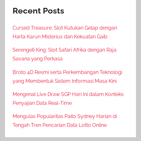
Recent Posts
Cursed Treasure: Slot Kutukan Gelap dengan
Harta Karun Misterius dan Kekuatan Gaib
Serengeti King: Slot Safari Afrika dengan Raja
Savana yang Perkasa
Broto 4D Resmi serta Perkembangan Teknologi
yang Membentuk Sistem Informasi Masa Kini
Mengenal Live Draw SGP Hari Ini dalam Konteks
Penyajian Data Real-Time
Mengulas Popularitas Paito Sydney Harian di
Tengah Tren Pencarian Data Lotto Online