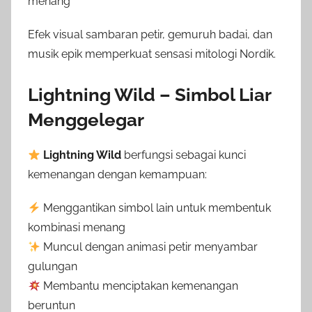
menang
Efek visual sambaran petir, gemuruh badai, dan
musik epik memperkuat sensasi mitologi Nordik.
Lightning Wild – Simbol Liar
Menggelegar
Lightning Wild
berfungsi sebagai kunci
kemenangan dengan kemampuan:
Menggantikan simbol lain untuk membentuk
kombinasi menang
Muncul dengan animasi petir menyambar
gulungan
Membantu menciptakan kemenangan
beruntun