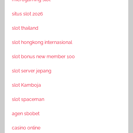
situs slot 2026
slot thailand
slot hongkong internasional
slot bonus new member 100
slot server jepang
slot Kamboja
slot spaceman
agen sbobet
casino online