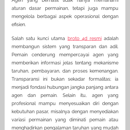
Agen yang berhasil tidak hanya memahami
aturan dasar permainan, tetapi juga mampu
mengelola berbagai aspek operasional dengan
efisien.
Salah satu kunci utama
broto 4d resmi
adalah
membangun sistem yang transparan dan adil.
Pemain cenderung mempercayai agen yang
memberikan informasi jelas tentang mekanisme
taruhan, pembayaran, dan proses kemenangan.
Transparansi ini bukan sekadar formalitas; ia
menjadi fondasi hubungan jangka panjang antara
agen dan pemain. Selain itu, agen yang
profesional mampu menyesuaikan diri dengan
kebutuhan pasar, misalnya dengan menyediakan
variasi permainan yang diminati pemain atau
menghadirkan pengalaman taruhan yang mudah