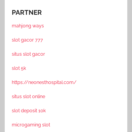
PARTNER
mahjong ways
slot gacor 777
situs slot gacor
slot 5k
https://neonesthospital.com/
situs slot online
slot deposit 10k
microgaming slot