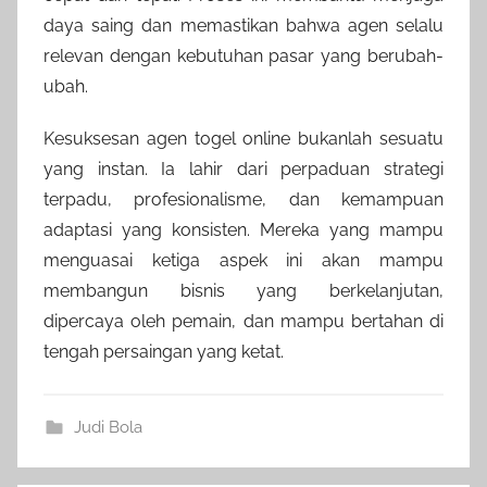
daya saing dan memastikan bahwa agen selalu
relevan dengan kebutuhan pasar yang berubah-
ubah.
Kesuksesan agen togel online bukanlah sesuatu
yang instan. Ia lahir dari perpaduan strategi
terpadu, profesionalisme, dan kemampuan
adaptasi yang konsisten. Mereka yang mampu
menguasai ketiga aspek ini akan mampu
membangun bisnis yang berkelanjutan,
dipercaya oleh pemain, dan mampu bertahan di
tengah persaingan yang ketat.
Judi Bola