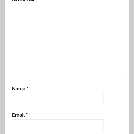
Nama
*
Email
*