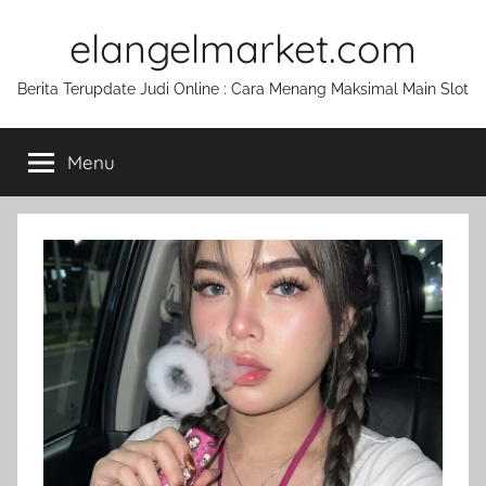
Skip
elangelmarket.com
to
content
Berita Terupdate Judi Online : Cara Menang Maksimal Main Slot
Menu